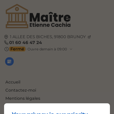
1 ALLEE DES BICHES,
91800
BRUNOY
01 60 46 47 24
Fermé
⋅ Ouvre demain à 09:00
Accueil
Contactez-moi
Mentions légales
Plan du site