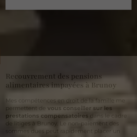
Recouvrement des pensions
alimentaires impayées à Brunoy
Mes compétences en
droit de la famille
me
permettent de
vous conseiller sur
les
prestations compensatoires
dans le cadre
de litiges à Brunoy. Le non-paiement des
sommes dues peut rapidement placer un