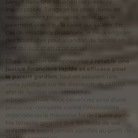
parent dans une situation de précarité
inacceptable. J’engage les procédures de
recouvrement nécessaires, telles que le
paiement direct ou la saisie sur salaire. En
cas de résistance prolongée, je peux engager
des poursuites pour abandon de famille en
tant qu’
avocat en droit pénal
.
Chaque action entreprise vise à
rétablir une
justice financière rapide et efficace pour
le parent gardien
, tout en assurant une
veille juridique sur les dispositifs de l’ARIPA
afin de faciliter vos démarches
administratives. Vous bénéficiez ainsi d’une
protection complète contre l’insolvabilité
organisée ou la mauvaise foi de l’autre partie.
Ma ténacité garantit que les droits de vos
enfants ne soient jamais sacrifiés au profit de