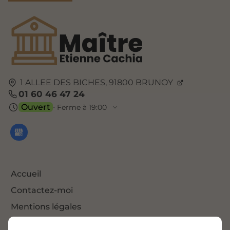
1 ALLEE DES BICHES,
91800
BRUNOY
01 60 46 47 24
Ouvert
⋅ Ferme à 19:00
Accueil
Contactez-moi
Mentions légales
Plan du site