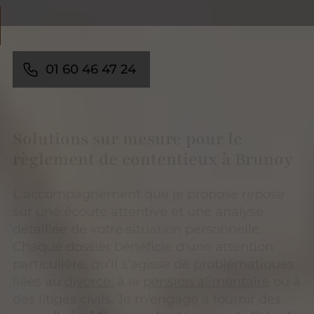
01 60 46 47 24
Solutions sur mesure pour le
règlement de contentieux à Brunoy
L'accompagnement que je propose repose
sur une écoute attentive et une analyse
détaillée de votre situation personnelle.
Chaque dossier bénéficie d'une attention
particulière, qu’il s’agisse de problématiques
liées au
divorce
, à la
pension alimentaire
ou à
des litiges civils. Je m’engage à fournir des