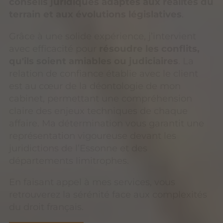
conseils juridiques adaptés aux réalités du
terrain et aux évolutions législatives
.
Grâce à une solide expérience, j’intervient
avec efficacité pour
résoudre les conflits,
qu'ils soient amiables ou judiciaires
. La
relation de confiance établie avec le client
est au cœur de la déontologie de mon
cabinet, permettant une compréhension
claire des enjeux techniques de chaque
affaire. Ma détermination vous garantit une
représentation vigoureuse devant les
juridictions de l’Essonne et des
départements limitrophes.
En faisant appel à mes services, vous
retrouverez la sérénité face aux complexités
du droit français.