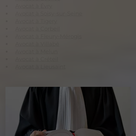
Avocat à Évry
Avocat à Soisy-sur-Seine
Avocat à Tigery
Avocat à Corbeil
Avocat à Fleury-Mérogis
Avocat à Villabé
Avocat à Melun
Avocat à Créteil
Avocat à Lieusaint