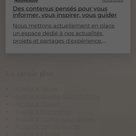
11/03/2026
Nouveauté
Des contenus pensés pour vous
informer, vous inspirer, vous guider
Nous mettons actuellement en place
un espace dédié à nos actualités,
projets et partages d'expérience.
Revenez très bientôt pour découvrir nos
premiers articles !
En savoir plus
Avocat à Yerres
Avocat à Boussy-Saint-Antoine
Avocat à Draveil
Avocat à Montgeron
Avocat à Quincy-sous-Sénart
Avocat à Combs-la-Ville
Avocat à Étiolles