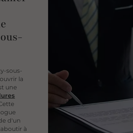
de
sous-
cy-sous-
ouvrir la
st une
dures
 Cette
alogue
ide d'un
’aboutir à