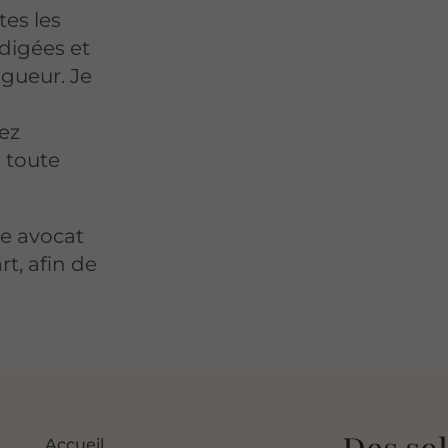
tes les
digées et
igueur. Je
ez
n toute
re avocat
t, afin de
e
Accueil