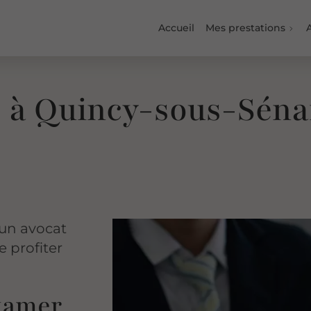
Accueil
Mes prestations
A
e à Quincy-sous-Séna
 un avocat
e profiter
ntamer