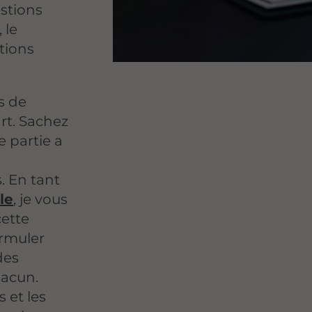
stions
 le
tions
s de
rt. Sachez
 partie a
. En tant
le
, je vous
ette
ormuler
des
hacun.
 et les