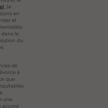
oits et la
el
. Je
ssions en
order et
tentielles
 dans le
olution du
es
ances de
divorce à
 ce que
équitables
te
se une
n accord