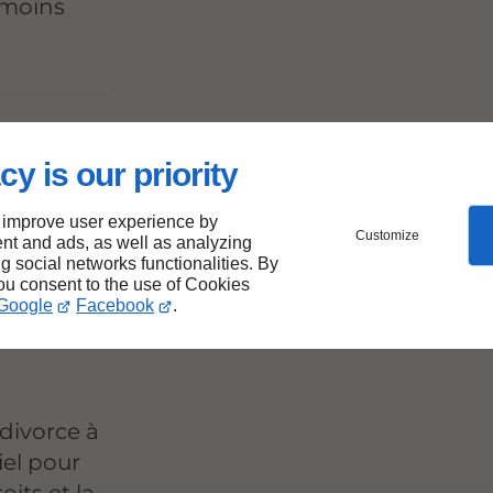
 moins
cy is our priority
 improve user experience by
Customize
ervice
nt and ads, as well as analyzing
ng social networks functionalities. By
you consent to the use of Cookies
cy-
Google
Facebook
.
divorce à
iel pour