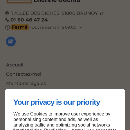
1 ALLEE DES BICHES,
91800
BRUNOY
01 60 46 47 24
Fermé
⋅ Ouvre demain à 09:00
Accueil
Contactez-moi
Mentions légales
Plan du site
Your privacy is our priority
We use Cookies to improve user experience by
Haut de page
personalising content and ads, as well as
analyzing traffic and optimizing social networks