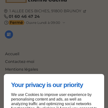
1 ALLEE DES BICHES,
91800
BRUNOY
01 60 46 47 24
Fermé
⋅ Ouvre Lundi à 09:00
Accueil
Contactez-moi
Mentions légales
Plan du site
Your privacy is our priority
We use Cookies to improve user experience by
Haut de page
personalising content and ads, as well as
analyzing traffic and optimizing social networks