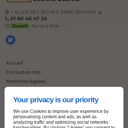
1 ALLEE DES BICHES,
91800
BRUNOY
01 60 46 47 24
Ouvert
⋅ Ferme à 19:00
Accueil
Contactez-moi
Mentions légales
Plan du site
Your privacy is our priority
We use Cookies to improve user experience by
Haut de page
personalising content and ads, as well as
analyzing traffic and optimizing social networks
functionalities. By clicking "I Agree" you consent to