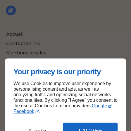
Accueil
Contactez-moi
Mentions légales
Plan du site
Your privacy is our priority
We use Cookies to improve user experience by
Haut de page
personalising content and ads, as well as
analyzing traffic and optimizing social networks
functionalities. By clicking "I Agree" you consent to
the use of Cookies from our providers
Google
Facebook
.
I AGREE
Customize